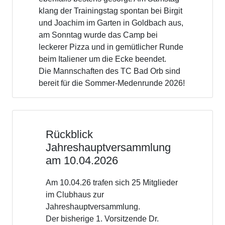
abwechslungsreiche Mischung aus
Koordinationsübungen, gezieltem
Footwork, intensiven Schlagübungen
sowie Matchpraxis. Diese Kombination
sorgte nicht nur für viel Spaß, sondern bot
auch einen idealen Einstieg in die
bevorstehende Turniersaison.
Entsprechend erschöpft, aber sehr
zufrieden verließen alle Teilnehmenden
am Ende des Wochenendes den Platz.
Für das gesellige Miteinander war
ebenfalls bestens gesorgt: Am Samstag
klang der Trainingstag spontan bei Birgit
und Joachim im Garten in Goldbach aus,
am Sonntag wurde das Camp bei
leckerer Pizza und in gemütlicher Runde
beim Italiener um die Ecke beendet.
Die Mannschaften des TC Bad Orb sind
bereit für die Sommer-Medenrunde 2026!