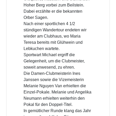
am 10.04.2026
Am 10.04.26 trafen sich 25 Mitglieder
im Clubhaus zur
Jahreshauptversammlung.
Der bisherige 1. Vorsitzende Dr.
Ulrich Dehmer blickte auf ein
erfolgreiches Jahr zurück. Er bekam
die Ehrenmitgliedschaft des Vereins
verliehen.
Nachfolger wurde Michael Huth,
Sportwart wurde Andreas Rieger.
Weiterhin wurden
Satzungsänderungen beschlossen
und der Vorstand wird versuchen,
Zuschüsse für einen Umbau der
Plätze auf Kunstsand zu bekommen.
Link zum Protokoll der JHV:
Protokoll JHV 2026 (PDF)