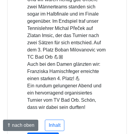
Lebkuchen wartete.
Sportwart Michael ergriff die
Gelegenheit, um die Clubmeister,
soweit anwesend, zu ehren.
Die Damen-Clubmeisterin Ines
Janssen sowie die Vizemeisterin
Melanie Nguyen Van erhielten die
Einzel-Pokale. Melanie und Angelika
Neumann erhielten weiterhin den
Pokal für den Doppel-Titel.
In gemütlicher Runde klang das Jahr
in vorweihnachtlicher Stimmung aus.
⇑ nach oben
Inhalt