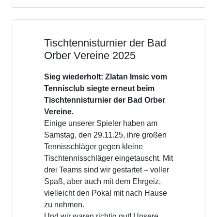
Weihnachtswanderung und
Ehrungen 13.12.2025
Am Sonntag 13.12.25 trafen wir uns
um 10:00 Uhr am Clubhaus zur
Weihnachtswanderung.
Oliver übernahm den Part des
Wanderführers und lotste die
ambitionierten Teilnehmer an
bekannten Hotspots wie Wildpark,
Orbquelle, Madstein und Steinbruch
Hoher Berg vorbei zum Beilstein.
Dabei erzählte er die bekannten
Orber Sagen.
Nach einer sportlichen 4 1/2
stündigen Wandertour endeten wir
wieder am Clubhaus, wo Maria
Teresa bereits mit Glühwein und