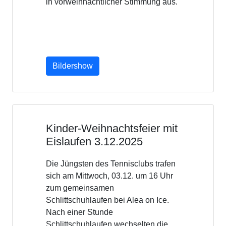
Der neue Vorstand: (von links)
Andreas Rieger, Sascha Beyer,
Oliver Huth, Marco Kesselring,
Michael Huth, Andrea Schmid,
Franziska Harnischfeger, Maria
Teresa Curto