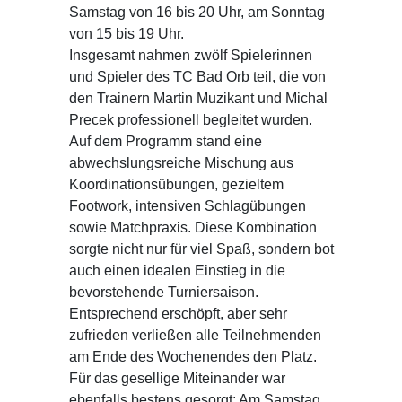
Trainingscamp in
Aschaffenburg am
18./19.04.26
Am 18. und 19. April 2026 absolvierte der
TC Bad Orb sein
Medenrunden‑Vorbereitungswochenende
auf der Tennisanlage des TC
Schönbusch Aschaffenburg. An beiden
Tagen wurde intensiv trainiert: Am
Samstag von 16 bis 20 Uhr, am Sonntag
von 15 bis 19 Uhr.
Insgesamt nahmen zwölf Spielerinnen
und Spieler des TC Bad Orb teil, die von
den Trainern Martin Muzikant und Michal
Precek professionell begleitet wurden.
Auf dem Programm stand eine